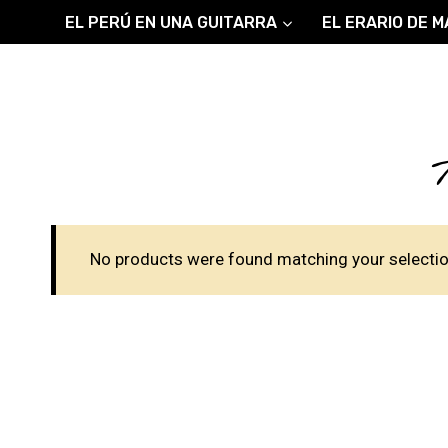
Skip
EL PERÚ EN UNA GUITARRA
EL ERARIO DE M
to
content
No products were found matching your selectio