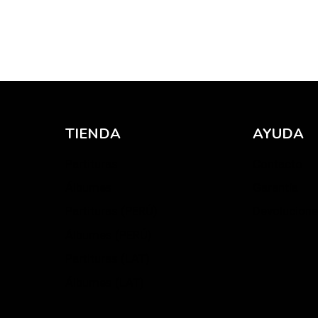
TIENDA
AYUDA
Partituras
Contacto
Álbumes
Garantía
Partituras (PERÚ)
Devolucion
Álbumes (PERÚ)
Partituras (LAT)
Álbumes (LAT)