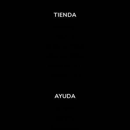
TIENDA
Partituras
Álbumes
Partituras (PERÚ)
Álbumes (PERÚ)
Partituras (LAT)
Álbumes (LAT)
AYUDA
Contacto
Garantía
Devoluciones