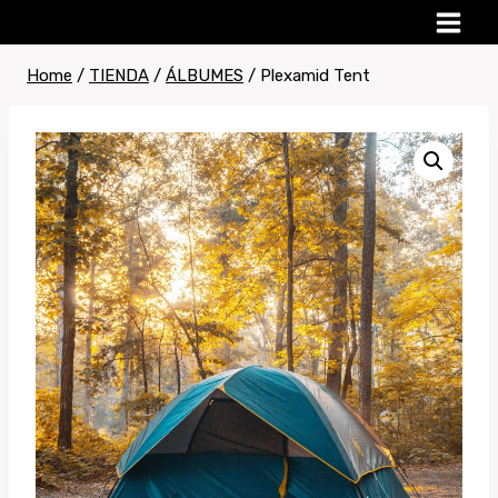
Skip
to
content
Home
/
TIENDA
/
ÁLBUMES
/
Plexamid Tent