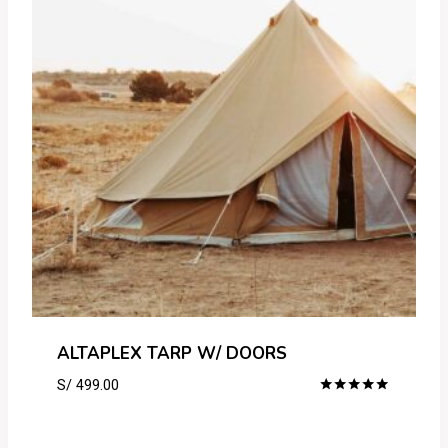
ALTAPLEX TARP W/ DOORS
S/
499.00
Rated
5.00
out of 5