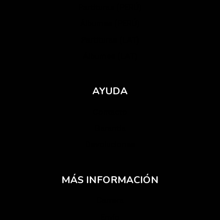
Partituras (PERÚ)
Álbumes (PERÚ)
Partituras (LAT)
Álbumes (LAT)
AYUDA
Contacto
Garantía
Devoluciones
MÁS INFORMACIÓN
Carrera
Envío